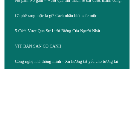
No pain No gain – Vượt qua thử thách sẽ đạt được thành công.
Cà phê rang mộc là gì? Cách nhận biết cafe mộc
5 Cách Vượt Qua Sự Lười Biếng Của Người Nhật
VÍT BẮN SÀN CÓ CÁNH
Công nghệ nhà thông minh - Xu hướng tất yếu cho tương lai
GIA HUY SMARTHOME
Development Through Technology