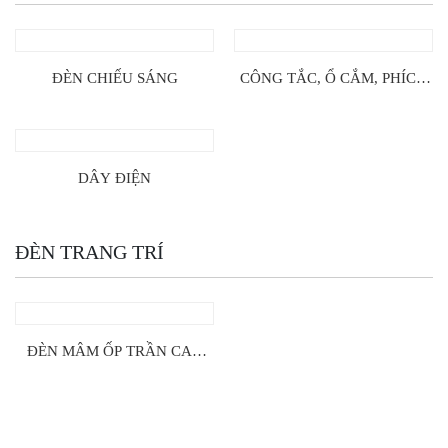
ĐÈN CHIẾU SÁNG
CÔNG TẮC, Ổ CẮM, PHÍCH
CẮM
DÂY ĐIỆN
ĐÈN TRANG TRÍ
ĐÈN MÂM ỐP TRẦN CAO
CẤP