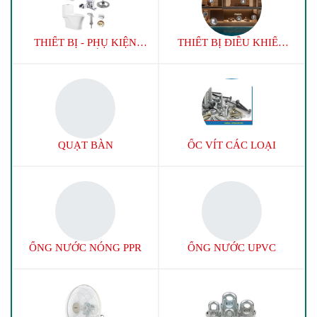
THIẾT BỊ - PHỤ KIỆN
THIẾT BỊ ĐIỀU KHIỂN
NHÀ TẮM
NHÀ THÔNG MINH
QUẠT BÀN
ỐC VÍT CÁC LOẠI
ỐNG NƯỚC NÓNG PPR
ỐNG NƯỚC UPVC