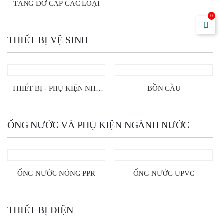
TĂNG ĐƠ CÁP CÁC LOẠI
0
THIẾT BỊ VỆ SINH
THIẾT BỊ - PHỤ KIỆN NHÀ
BỒN CẦU
TẮM
ỐNG NƯỚC VÀ PHỤ KIỆN NGÀNH NƯỚC
ỐNG NƯỚC NÓNG PPR
ỐNG NƯỚC UPVC
THIẾT BỊ ĐIỆN