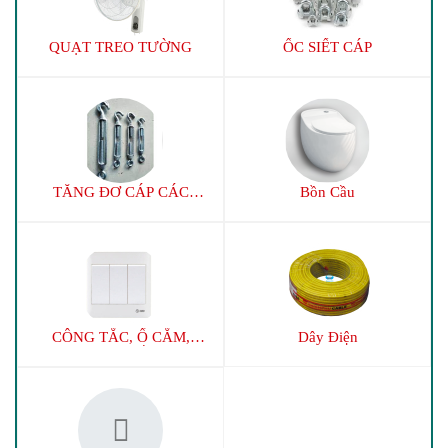
QUẠT TREO TƯỜNG
ỐC SIẾT CÁP
TĂNG ĐƠ CÁP CÁC
Bồn Cầu
LOẠI
CÔNG TẮC, Ổ CẮM,
Dây Điện
PHÍCH CẮM