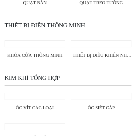
QUẠT BÀN
QUẠT TREO TƯỜNG
THIÊT BỊ ĐIỆN THÔNG MINH
KHÓA CỬA THÔNG MINH
THIẾT BỊ ĐIỀU KHIỂN NHÀ
THÔNG MINH
KIM KHÍ TỔNG HỢP
ỐC VÍT CÁC LOẠI
ỐC SIẾT CÁP