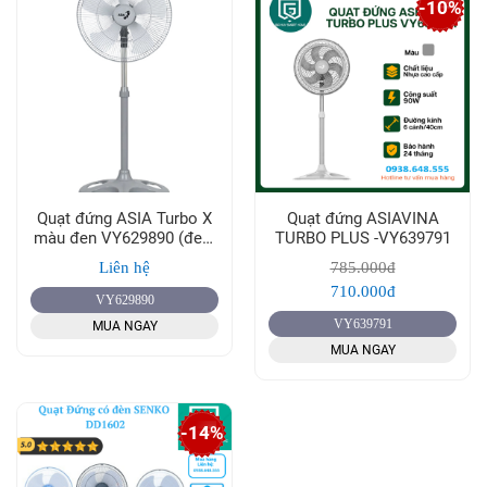
-10%
Quạt đứng ASIA Turbo X
Quạt đứng ASIAVINA
màu đen VY629890 (đen)
TURBO PLUS -VY639791
- (New 2024)
Liên hệ
785.000đ
710.000đ
VY629890
VY639791
MUA NGAY
MUA NGAY
-14%