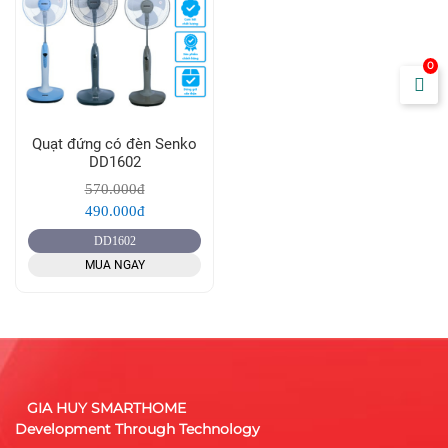
0
Quạt đứng có đèn Senko
DD1602
570.000đ
490.000đ
DD1602
MUA NGAY
GIA HUY SMARTHOME
Development Through Technology