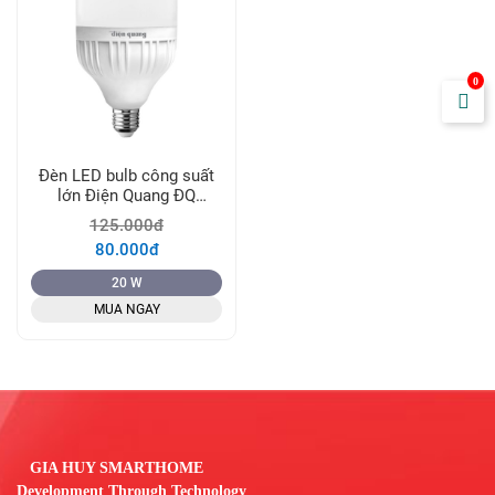
0
Đèn LED bulb công suất
lớn Điện Quang ĐQ
LEDBU12 bầu kín chống
125.000đ
nước (ánh sáng trắng)
80.000đ
20 W
MUA NGAY
GIA HUY SMARTHOME
Development Through Technology