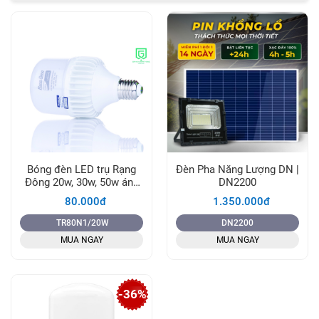
Bóng đèn LED trụ Rạng
Đèn Pha Năng Lượng DN |
Đông 20w, 30w, 50w ánh
DN2200
sáng trắng
80.000đ
1.350.000đ
TR80N1/20W
DN2200
MUA NGAY
MUA NGAY
-36%