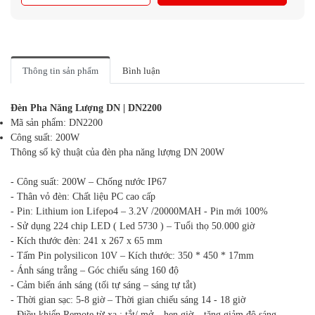
Thông tin sản phẩm
Bình luận
Đèn Pha Năng Lượng DN | DN2200
Mã sản phẩm: DN2200
Công suất: 200W
Thông số kỹ thuật của đèn pha năng lượng DN 200W
- Công suất: 200W – Chống nước IP67
- Thân vỏ đèn: Chất liệu PC cao cấp
- Pin: Lithium ion Lifepo4 – 3.2V /20000MAH - Pin mới 100%
- Sử dụng 224 chip LED ( Led 5730 ) – Tuổi thọ 50.000 giờ
- Kích thước đèn: 241 x 267 x 65 mm
- Tấm Pin polysilicon 10V – Kích thước: 350 * 450 * 17mm
- Ánh sáng trắng – Góc chiếu sáng 160 độ
- Cảm biến ánh sáng (tối tự sáng – sáng tự tắt)
- Thời gian sạc: 5-8 giờ – Thời gian chiếu sáng 14 - 18 giờ
- Điều khiển Remote từ xa : tắt/ mở – hẹn giờ – tăng giảm độ sáng .