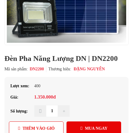
Đèn Pha Năng Lượng DN | DN2200
Mã sản phẩm:
DN2200
Thương hiệu:
ĐẶNG NGUYỄN
Lượt xem:
400
1.350.000đ
Giá:
Số lượng:
THÊM VÀO GIỎ
MUA NGAY