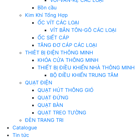
VÒI-VAN-KỆ CÁC LOẠI
Bồn cầu
Kim Khí Tổng Hợp
ỐC VÍT CÁC LOẠI
VÍT BẮN TÔN-GÔ CÁC LOẠI
ỐC SIẾT CÁP
TĂNG ĐƠ CÁP CÁC LOẠI
THIÊT BỊ ĐIỆN THÔNG MINH
KHÓA CỬA THÔNG MINH
THIẾT BỊ ĐIỀU KHIỂN NHÀ THÔNG MINH
BỘ ĐIỀU KHIỂN TRUNG TÂM
QUẠT ĐIỆN
QUẠT HÚT THÔNG GIÓ
QUẠT ĐỨNG
QUẠT BÀN
QUẠT TREO TƯỜNG
ĐÈN TRANG TRI
Catalogue
Tin tức