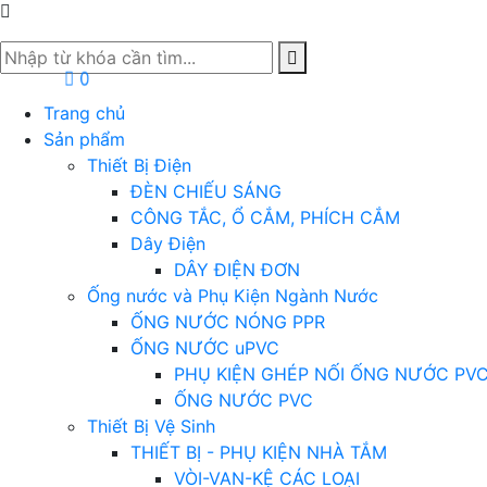
0
Trang chủ
Sản phẩm
Thiết Bị Điện
ĐÈN CHIẾU SÁNG
CÔNG TẮC, Ổ CẮM, PHÍCH CẮM
Dây Điện
DÂY ĐIỆN ĐƠN
Ống nước và Phụ Kiện Ngành Nước
ỐNG NƯỚC NÓNG PPR
ỐNG NƯỚC uPVC
PHỤ KIỆN GHÉP NỐI ỐNG NƯỚC PV
ỐNG NƯỚC PVC
Thiết Bị Vệ Sinh
THIẾT BỊ - PHỤ KIỆN NHÀ TẮM
VÒI-VAN-KỆ CÁC LOẠI